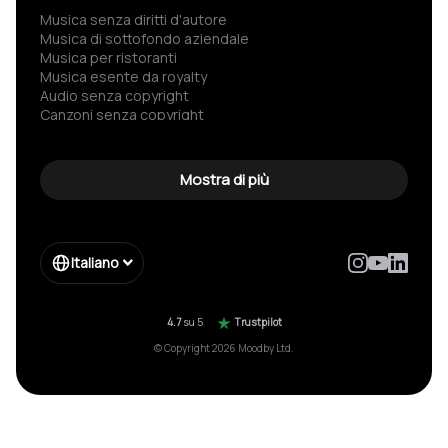
Musica senza diritti d'autore
Musica di sottofondo aziendale
Musica per ristoranti
Musica esente da royalty
Audio senza copyright
Canzoni senza copyright
Spotify per aziende
Musica senza pubblicità
Musica libera da copyright
Mostra di più
Musica senza copyright
Musica classica senza copyright
Musica famosa senza copyright
Musica per allenamento
Italiano
Musica per palestra
Musica per fitness
Musica per negozi
Canzoni free copyright
4.7
su 5
Trustpilot
Musica per Sale d'Attesa
© Copyright 2026 Moodby Ltd.
Radio aziendale
Radio senza diritti d'autore