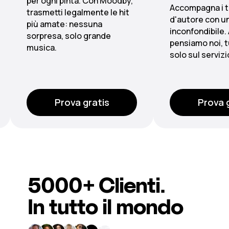
Accompagna i tuoi piatti
Dalla lobby alla
d'autore con un sound
scenari sonori
inconfondibile. Alle licenze
grazie a playlis
pensiamo noi, tu concentrati
centralizzate e
solo sul servizio.
multizona.
Prova gratis
Prova 
5000+
Clienti
.
In tutto il mondo