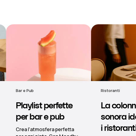
Ristoranti
Hotel
La colonna
Musica
sonora ideale per
d'atmosf
i ristoranti
hotel