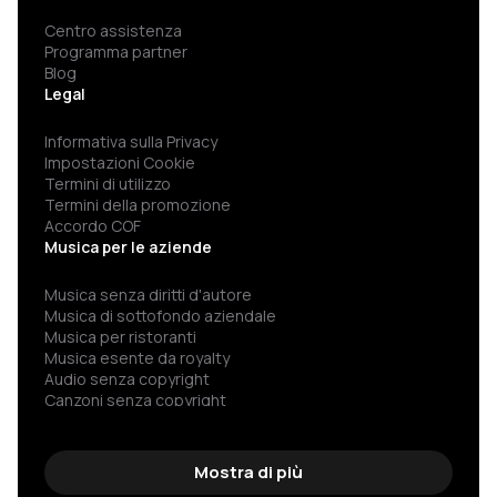
Centro assistenza
Programma partner
Blog
Legal
Informativa sulla Privacy
Impostazioni Cookie
Termini di utilizzo
Termini della promozione
Accordo COF
Musica per le aziende
Musica senza diritti d'autore
Musica di sottofondo aziendale
Musica per ristoranti
Musica esente da royalty
Audio senza copyright
Canzoni senza copyright
Spotify per aziende
Musica senza pubblicità
Musica libera da copyright
Mostra di più
Musica senza copyright