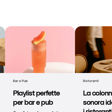
Ristoranti
Hotel
La colonna
Musica
sonora ideale per
d'atmosf
i ristoranti
hotel