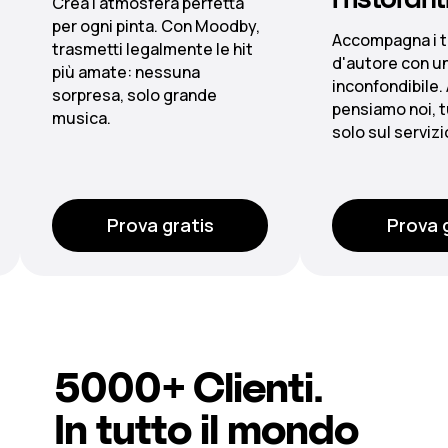
Accompagna i tuoi piatti
Dalla lobby all
d'autore con un sound
scenari sonori
inconfondibile. Alle licenze
grazie a playli
pensiamo noi, tu concentrati
centralizzate 
solo sul servizio.
multizona.
Prova gratis
Prova
5000+
Clienti
.
In tutto il mondo