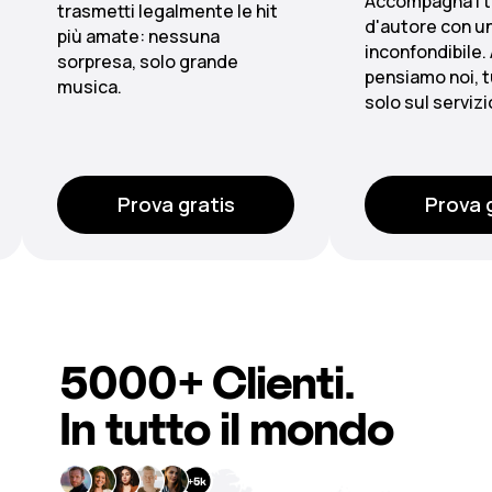
Accompagna i tuoi piatti
Dalla lobb
hit
d'autore con un sound
scenari s
inconfondibile. Alle licenze
grazie a p
pensiamo noi, tu concentrati
centraliz
solo sul servizio.
multizona
Prova gratis
Pr
5000+
Clienti
.
In tutto il mondo