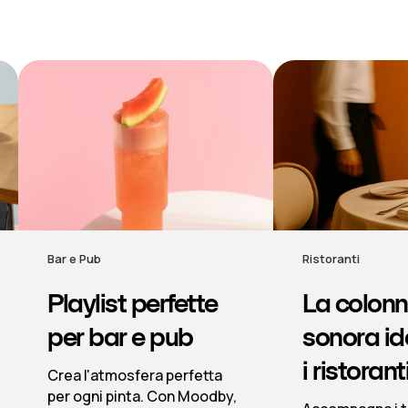
Ristoranti
Hotel
e
La colonna
Musi
sonora ideale per
d'atm
i ristoranti
hotel
a
by,