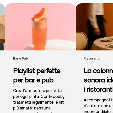
Ristoranti
Hotel
La colonna
Musica
sonora ideale per
d'atmosf
i ristoranti
hotel
Accompagna i tuoi piatti
Dalla lobby al
d'autore con un sound
scenari sonor
inconfondibile. Alle licenze
grazie a playl