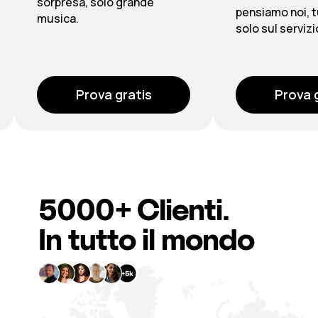
pensiamo noi, tu concentrati
centralizzate
solo sul servizio.
multizona.
Prova gratis
Prova
5000+
Clienti
.
In tutto il mondo