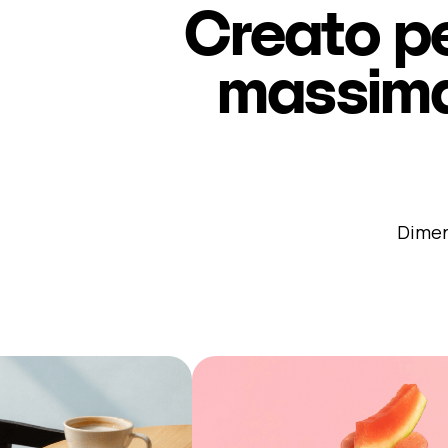
Creato pe
massima 
Dimen