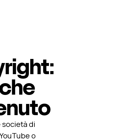
right:
 che
tenuto
 società di
e YouTube o