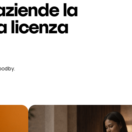
aziende la
a licenza
oodby.