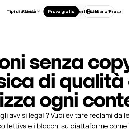
Tipi di attività
Accedi
Prova gratis
Licenze
Certificato
Prezzi
Italiano
ni senza copy
ica di qualità
rizza ogni con
li avvisi legali? Vuoi evitare reclami dalle
ollettiva e i blocchi su piattaforme com