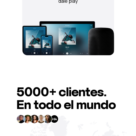
dale play
5000+
c
lientes
.
En todo el mundo