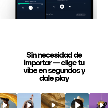
Sin necesidad de
importar — elige tu
vibe en segundos y
dale play