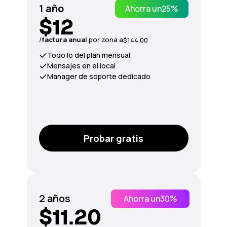
1
año
Ahorra un
25%
$12
/
factura anual
por zona a
$144.00
Todo lo del plan mensual
Mensajes en el local
Manager de soporte dedicado
Probar gratis
2 años
Ahorra un
30%
$11.20