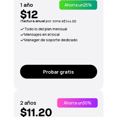
1
año
Ahorra un
25%
$12
/
factura anual
por zona a
$144.00
Todo lo del plan mensual
Mensajes en el local
Manager de soporte dedicado
Probar gratis
2 años
Ahorra un
30%
$11.20