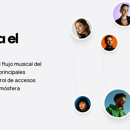
 el
 flujo musical del
principales
rol de accesos
tmósfera