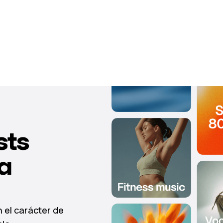
sts
a
n el carácter de