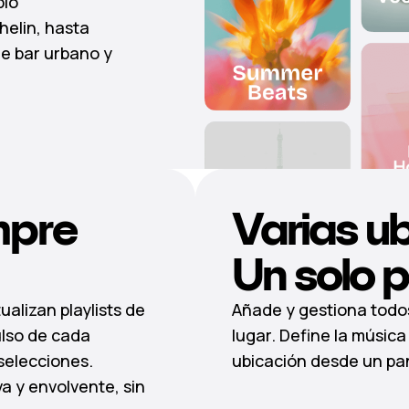
plo
helin, hasta
ne bar urbano y
mpre
Varias u
Un solo p
alizan playlists de
Añade y gestiona todo
ulso de cada
lugar. Define la músi
selecciones.
ubicación desde un pane
a y envolvente, sin