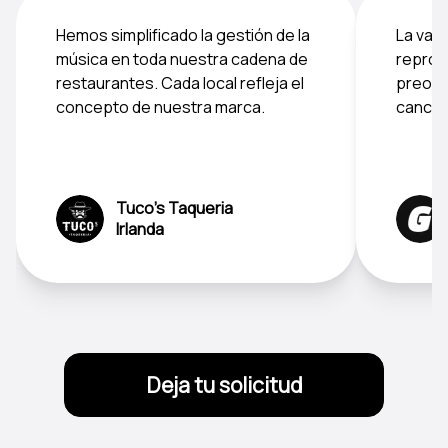
Hemos simplificado la gestión de la
La vari
música en toda nuestra cadena de
reprod
restaurantes. Cada local refleja el
preocu
concepto de nuestra marca.
cancion
Tuco's Taqueria
Irlanda
Deja tu solicitud