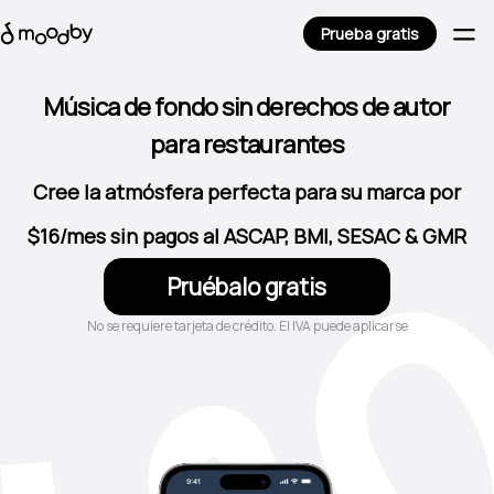
Prueba gratis
para restaurantes
Música de fondo sin derechos de autor
para salones de belleza
para cafeterías
Cree la atmósfera perfecta para su marca por
para bares y pubs
$16/mes sin pagos al ASCAP, BMI, SESAC & GMR
para hoteles
Pruébalo gratis
para tiendas
No se requiere tarjeta de crédito. El IVA puede aplicarse