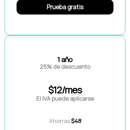
Prueba gratis
1 año
25% de descuento
$12/mes
El IVA puede aplicarse
Ahorras
$48