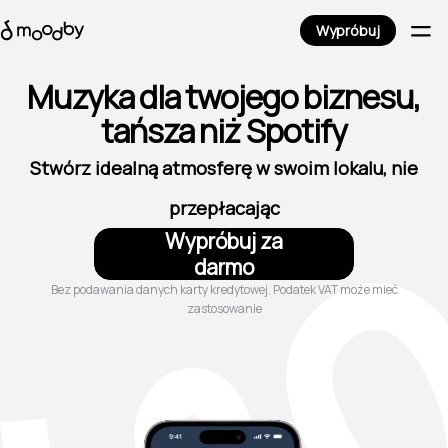
Wypróbuj
Muzyka dla twojego biznesu,
tańsza niż Spotify
Stwórz idealną atmosferę w swoim lokalu, nie
przepłacając
Wypróbuj za
darmo
Bez podawania danych karty kredytowej. Podatek VAT może mieć
zastosowanie