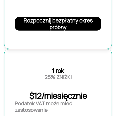
Rozpocznij bezpłatny okres
próbny
1 rok
25% ZNIŻKI
$12/miesięcznie
Podatek VAT może mieć
zastosowanie