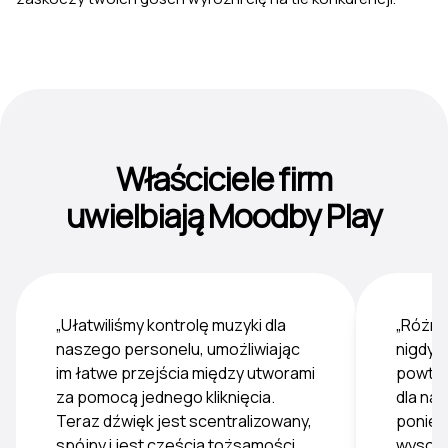
Właściciele firm
uwielbiają Moodby Play
„Ułatwiliśmy kontrolę muzyki dla
„Różno
naszego personelu, umożliwiając
nigdy n
im łatwe przejścia między utworami
powtar
za pomocą jednego kliknięcia.
dla na
Teraz dźwięk jest scentralizowany,
poniew
spójny i jest częścią tożsamości
wysoki