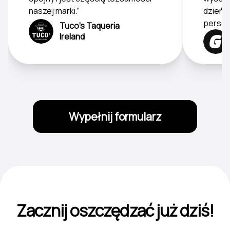
naszej marki.”
dzień –
person
Tuco's Taqueria
Ireland
Wypełnij formularz
Zacznij oszczędzać już dziś!