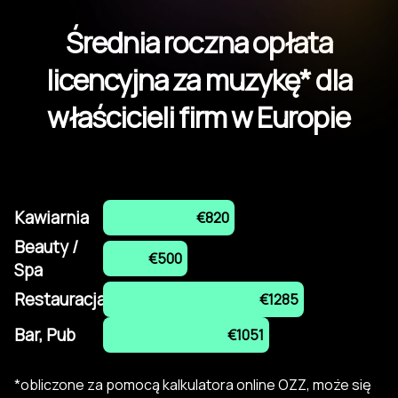
Średnia roczna opłata
licencyjna za muzykę* dla
właścicieli firm w Europie
Kawiarnia
€820
Beauty /
€500
Spa
Restauracja
€1285
Bar, Pub
€1051
*obliczone za pomocą kalkulatora online OZZ, może się