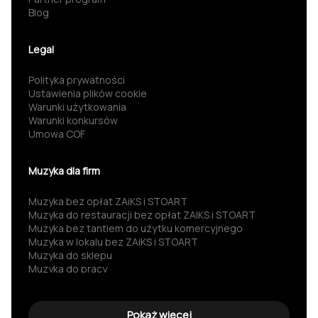
Blog
Legal
Polityka prywatności
Ustawienia plików cookie
Warunki użytkowania
Warunki konkursów
Umowa COF
Muzyka dla firm
Muzyka bez opłat ZAiKS i STOART
Muzyka do restauracji bez opłat ZAIKS i STOART
Muzyka bez tantiem do użytku komercyjnego
Muzyka w lokalu bez ZAiKS i STOART
Muzyka do sklepu
Muzyka do pracy
Darmowa muzyka
Muzyka za darmo
Darmowa muzyka do słuchania
Pokaż więcej