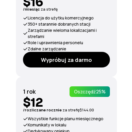
$16
/miesiąc
za strefę
Licencja do użytku komercyjnego
350+ starannie dobranych stacji
Zarządzanie wieloma lokalizacjami i
strefami
Role i uprawnienia personelu
Zdalne zarządzanie
Wypróbuj za darmo
1 rok
Oszczędź
25%
$12
/rozliczane rocznie
za
strefę
$144.00
Wszystkie funkcje planu miesięcznego
Komunikaty w lokalu
Dedykowany opiekun