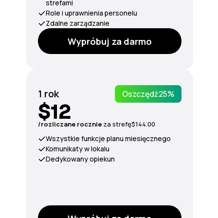
strefami
Role i uprawnienia personelu
Zdalne zarządzanie
Wypróbuj za darmo
1 rok
Oszczędź
25%
$12
/rozliczane rocznie
za
strefę
$144.00
Wszystkie funkcje planu miesięcznego
Komunikaty w lokalu
Dedykowany opiekun