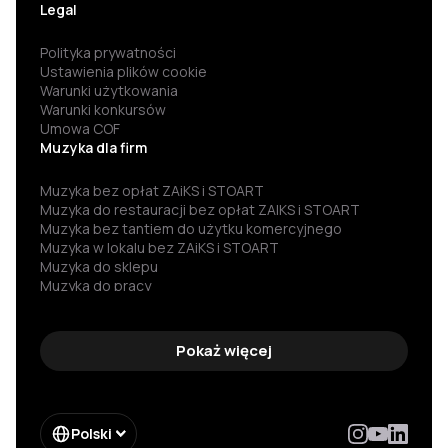
Legal
Polityka prywatności
Ustawienia plików cookie
Warunki użytkowania
Warunki konkursów
Umowa COF
Muzyka dla firm
Muzyka bez opłat ZAiKS i STOART
Muzyka do restauracji bez opłat ZAIKS i STOART
Muzyka bez tantiem do użytku komercyjnego
Muzyka w lokalu bez ZAiKS i STOART
Muzyka do sklepu
Muzyka do pracy
Darmowa muzyka
Muzyka za darmo
Darmowa muzyka do słuchania
Pokaż więcej
Muzyka bez praw autorskich
Muzyka bez reklam
Muzyka dla firm
Darmowa muzyka dla firm
Polski
Legalna muzyka do publicznego odtwarzania