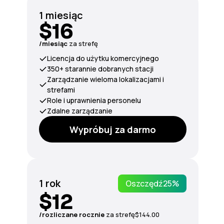
1 miesiąc
$16
/miesiąc
za strefę
Licencja do użytku komercyjnego
350+ starannie dobranych stacji
Zarządzanie wieloma lokalizacjami i
strefami
Role i uprawnienia personelu
Zdalne zarządzanie
Wypróbuj za darmo
1 rok
Oszczędź
25%
$12
/rozliczane rocznie
za
strefę
$144.00