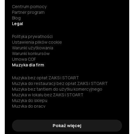
Centrum pomocy
Partner program
Blog
Legal
Polityka prywatności
Ustawienia plików cookie
Warunki użytkowania
Warunki konkursów
Umowa COF
Muzyka dla firm
Muzyka bez opłat ZAiKS i STOART
Muzyka do restauracji bez opłat ZAIKS i STOART
Muzyka bez tantiem do użytku komercyjnego
Muzyka w lokalu bez ZAiKS i STOART
Muzyka do sklepu
Muzyka do pracy
Darmowa muzyka
Muzyka za darmo
Darmowa muzyka do słuchania
Pokaż więcej
Muzyka bez praw autorskich