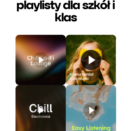
playlisty dla szkół i
klas