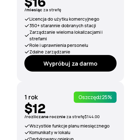
$16
/miesiąc
za strefę
Licencja do użytku komercyjnego
350+ starannie dobranych stacji
Zarządzanie wieloma lokalizacjami i
strefami
Role i uprawnienia personelu
Zdalne zarządzanie
Wypróbuj za darmo
1 rok
Oszczędź
25%
$12
/rozliczane rocznie
za
strefę
$144.00
Wszystkie funkcje planu miesięcznego
Komunikaty w lokalu
Dedykowany opiekun