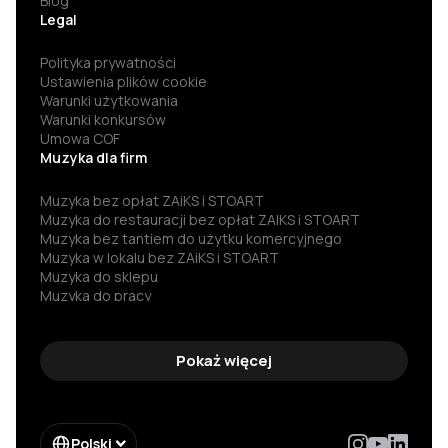
Blog
Legal
Polityka prywatności
Ustawienia plików cookie
Warunki użytkowania
Warunki konkursów
Umowa COF
Muzyka dla firm
Muzyka bez opłat ZAiKS i STOART
Muzyka do restauracji bez opłat ZAIKS i STOART
Muzyka bez tantiem do użytku komercyjnego
Muzyka w lokalu bez ZAiKS i STOART
Muzyka do sklepu
Muzyka do pracy
Darmowa muzyka
Muzyka za darmo
Darmowa muzyka do słuchania
Pokaż więcej
Muzyka bez praw autorskich
Muzyka bez reklam
Muzyka dla firm
Darmowa muzyka dla firm
Polski
Legalna muzyka do publicznego odtwarzania