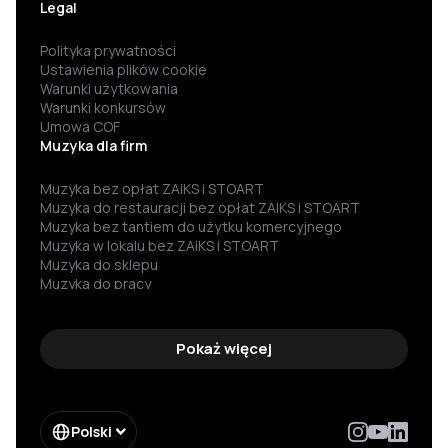
Legal
Polityka prywatności
Ustawienia plików cookie
Warunki użytkowania
Warunki konkursów
Umowa COF
Muzyka dla firm
Muzyka bez opłat ZAiKS i STOART
Muzyka do restauracji bez opłat ZAIKS i STOART
Muzyka bez tantiem do użytku komercyjnego
Muzyka w lokalu bez ZAiKS i STOART
Muzyka do sklepu
Muzyka do pracy
Darmowa muzyka
Muzyka za darmo
Darmowa muzyka do słuchania
Pokaż więcej
Muzyka bez praw autorskich
Muzyka bez reklam
Muzyka dla firm
Darmowa muzyka dla firm
Polski
Legalna muzyka do publicznego odtwarzania