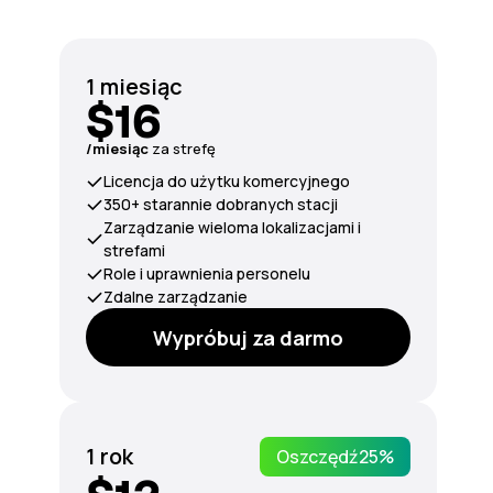
1 miesiąc
$16
/miesiąc
za strefę
Licencja do użytku komercyjnego
350+ starannie dobranych stacji
Zarządzanie wieloma lokalizacjami i
strefami
Role i uprawnienia personelu
Zdalne zarządzanie
Wypróbuj za darmo
1 rok
Oszczędź
25%