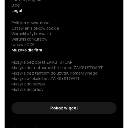
Blog
Legal
Polityka prywatności
Ustawienia plików cookie
Warunki użytkowania
Warunki konkursów
Umowa COF
Muzyka dla firm
Muzyka bez opłat ZAiKS i STOART
Muzyka do restauracji bez opłat ZAIKS i STOART
Muzyka bez tantiem do użytku komercyjnego
Muzyka w lokalu bez ZAiKS i STOART
Muzyka do sklepu
Muzyka do pracy
Darmowa muzyka
Muzyka za darmo
Darmowa muzyka do słuchania
Pokaż więcej
Muzyka bez praw autorskich
Muzyka bez reklam
Muzyka dla firm
Darmowa muzyka dla firm