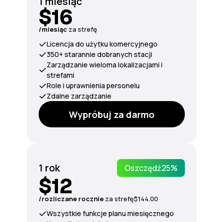
1 miesiąc
$16
/miesiąc
za strefę
Licencja do użytku komercyjnego
350+ starannie dobranych stacji
Zarządzanie wieloma lokalizacjami i
strefami
Role i uprawnienia personelu
Zdalne zarządzanie
Wypróbuj za darmo
1 rok
Oszczędź
25%
$12
/rozliczane rocznie
za
strefę
$144.00
Wszystkie funkcje planu miesięcznego