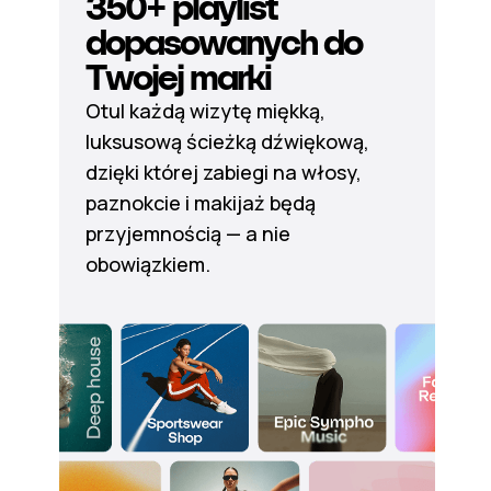
350+ playlist
dopasowanych do
Twojej marki
Otul każdą wizytę miękką,
luksusową ścieżką dźwiękową,
dzięki której zabiegi na włosy,
paznokcie i makijaż będą
przyjemnością — a nie
obowiązkiem.