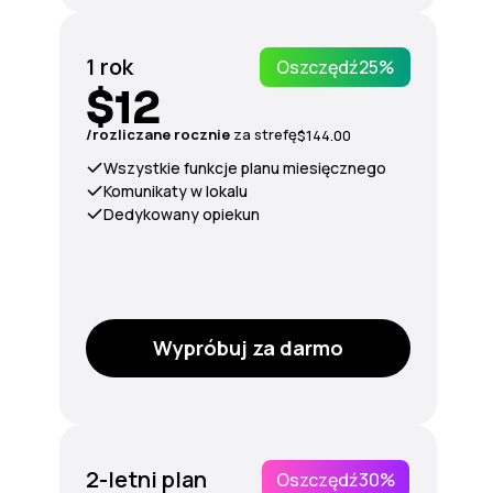
1 rok
Oszczędź
25%
$12
/rozliczane rocznie
za
strefę
$144.00
Wszystkie funkcje planu miesięcznego
Komunikaty w lokalu
Dedykowany opiekun
Wypróbuj za darmo
2-letni plan
Oszczędź
30%