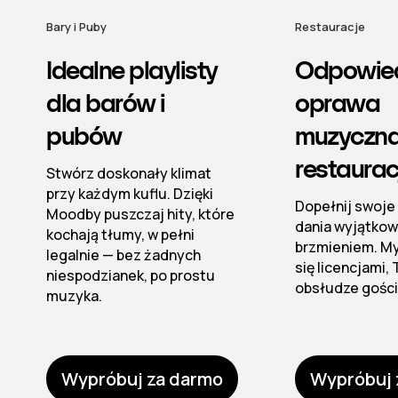
Restauracje
Hotele
Odpowiednia
Muzyka
oprawa
nastrój
muzyczna dla
hotelu
restauracji
Od lobby po
nieskazitel
Dopełnij swoje popisowe
e
dźwiękową d
dania wyjątkowym
zarządzanym
brzmieniem. My zajmiemy
kontroli stre
się licencjami, Ty skup się na
obsłudze gości.
Wypróbuj za darmo
Wypróbu