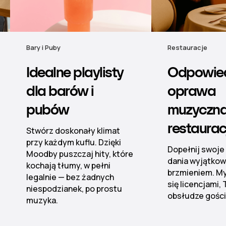
Restauracje
Hotele
Odpowiednia
Muzyka b
oprawa
nastrój 
muzyczna dla
hotelu
restauracji
Od lobby po sp
nieskazitelną 
Dopełnij swoje popisowe
dźwiękową dzię
dania wyjątkowym
zarządzanym pl
brzmieniem. My zajmiemy
kontroli stref.
się licencjami, Ty skup się na
obsłudze gości.