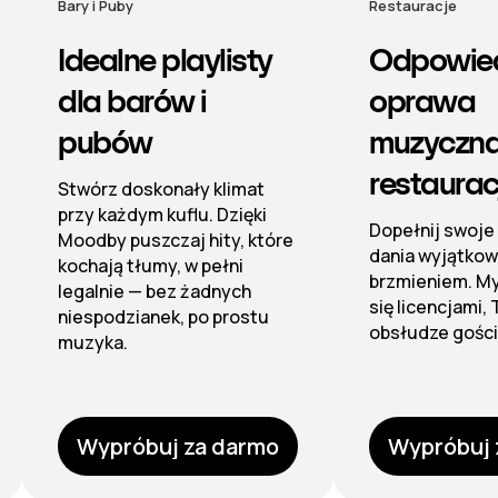
Restauracje
Hotele
Odpowiednia
Muzyka 
oprawa
nastrój 
muzyczna dla
hotelu
restauracji
Od lobby po sp
nieskazitelną 
Dopełnij swoje popisowe
dźwiękową dzię
dania wyjątkowym
zarządzanym pl
brzmieniem. My zajmiemy
kontroli stref.
się licencjami, Ty skup się na
obsłudze gości.
Wypróbuj za darmo
Wypróbuj