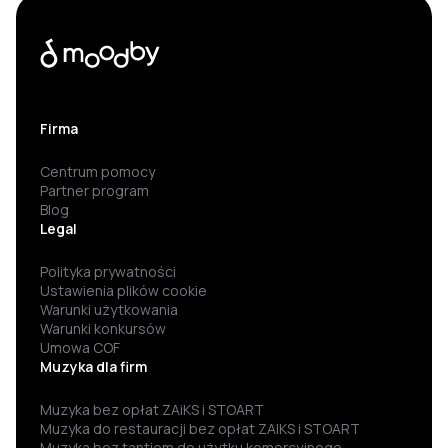
Firma
Centrum pomocy
Partner program
Blog
Legal
Polityka prywatności
Ustawienia plików cookie
Warunki użytkowania
Warunki konkursów
Umowa COF
Muzyka dla firm
Muzyka bez opłat ZAiKS i STOART
Muzyka do restauracji bez opłat ZAIKS i STOART
Muzyka bez tantiem do użytku komercyjnego