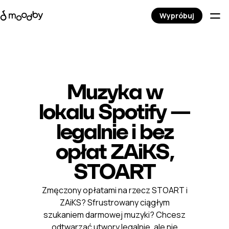
Wypróbuj
Muzyka w
lokalu Spotify —
legalnie i bez
opłat ZAiKS,
STOART
Zmęczony opłatami na rzecz STOART i
ZAiKS? Sfrustrowany ciągłym
szukaniem darmowej muzyki? Chcesz
odtwarzać utwory legalnie, ale nie