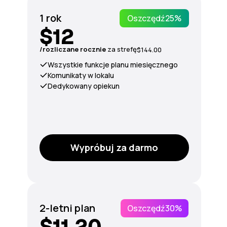
1 rok
Oszczędź
25%
$12
/rozliczane rocznie
za
strefę
$144.00
Wszystkie funkcje planu miesięcznego
Komunikaty w lokalu
Dedykowany opiekun
Wypróbuj za darmo
2-letni plan
Oszczędź
30%
$11.20