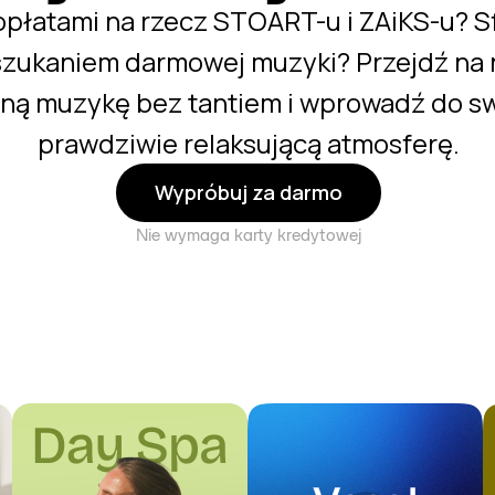
płatami na rzecz STOART-u i ZAiKS-u? S
szukaniem darmowej muzyki? Przejdź na n
ną muzykę bez tantiem i wprowadź do s
prawdziwie relaksującą atmosferę.
Wypróbuj za darmo
Nie wymaga karty kredytowej