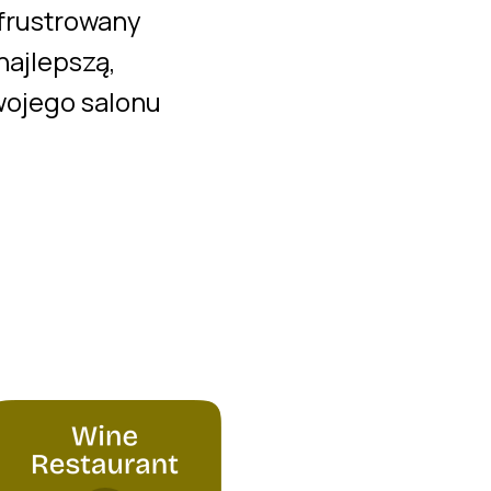
frustrowany
ajlepszą,
wojego salonu