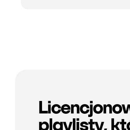
Licencjono
playlisty, k