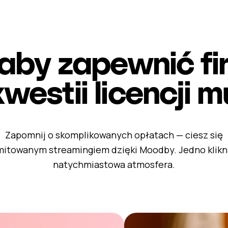
aby zapewnić f
westii licencji 
Zapomnij o skomplikowanych opłatach — ciesz się
mitowanym streamingiem dzięki Moodby. Jedno klikn
natychmiastowa atmosfera.