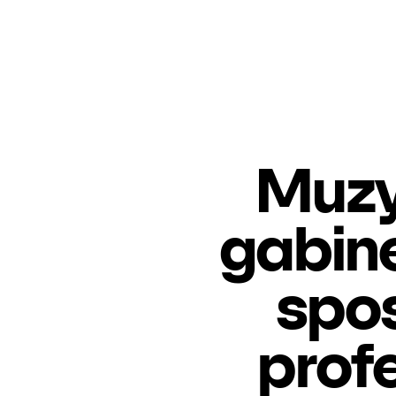
Muzy
gabin
spos
prof