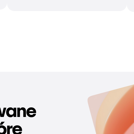
wane
tóre