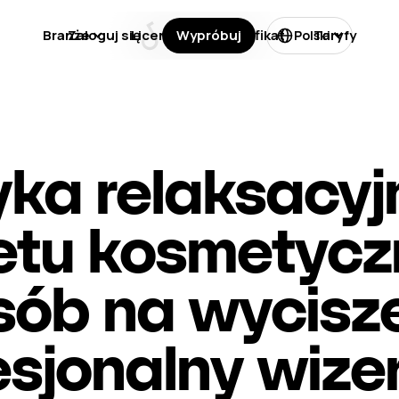
Branże
Zaloguj się
Licencje
Wypróbuj
Certyfikat
Taryfy
Polski
ka relaksacyj
etu kosmetycz
ób na wycisze
esjonalny wize