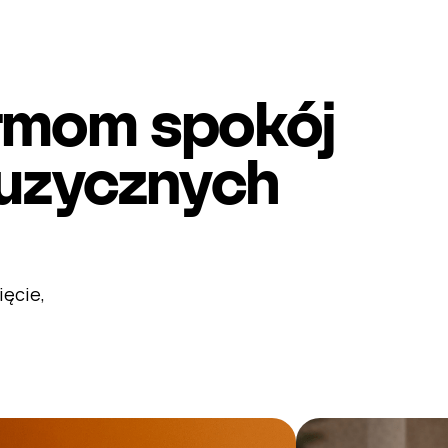
irmom spokój
muzycznych
ięcie,