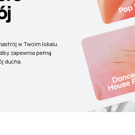
ój
nastrój w Twoim lokalu.
odby zapewnia pełną
ój ducha.