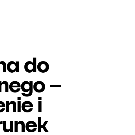
na do
nego –
nie i
runek