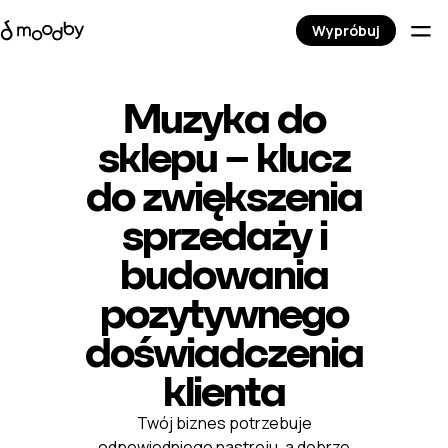
Wypróbuj
Muzyka do
sklepu – klucz
do zwiększenia
sprzedaży i
budowania
pozytywnego
doświadczenia
klienta
Twój biznes potrzebuje
odpowiedniego nastroju, a dobrze