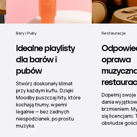
Restauracje
Hotele
Odpowiednia
Muzyka b
oprawa
nastrój 
muzyczna dla
hotelu
restauracji
Od lobby po sp
nieskazitelną 
Dopełnij swoje popisowe
dźwiękową dzię
dania wyjątkowym
zarządzanym pl
brzmieniem. My zajmiemy
kontroli stref.
się licencjami, Ty skup się na
obsłudze gości.