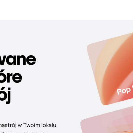
wane
tóre
ój
nastrój w Twoim lokalu.