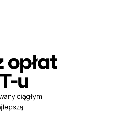
 opłat
T-u
owany ciągłym
jlepszą