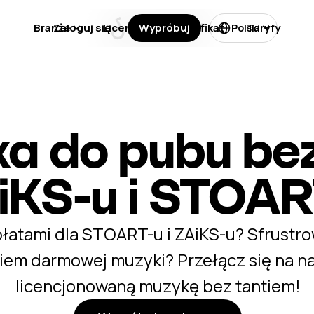
Branże
Zaloguj się
Licencje
Wypróbuj
Certyfikat
Taryfy
Polski
a do pubu bez
iKS-u i STOAR
atami dla STOART-u i ZAiKS-u? Sfrustr
iem darmowej muzyki? Przełącz się na na
licencjonowaną muzykę bez tantiem!