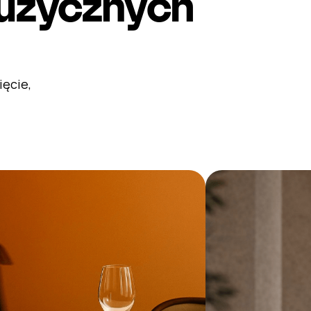
muzycznych
ięcie,