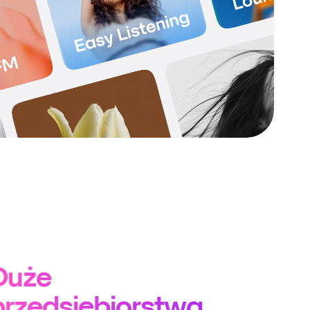
Duże
przedsiębiorstwa