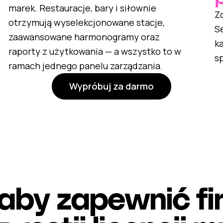
marek. Restauracje, bary i siłownie
Z
otrzymują wyselekcjonowane stacje,
Se
zaawansowane harmonogramy oraz
ka
raporty z użytkowania — a wszystko to w
s
ramach jednego panelu zarządzania.
Wypróbuj za darmo
aby zapewnić f