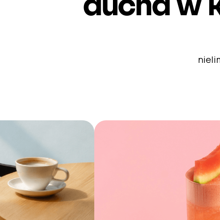
ducha w k
nieli