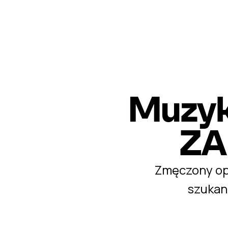
Muzyk
ZA
Zmęczony opł
szukan