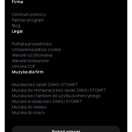
Firma
Centrum pomocy
Partner program
Blog
Legal
Polityka prywatności
Ustawienia plików cookie
Warunki użytkowania
Warunki konkursów
Umowa COF
Muzyka dla firm
Muzyka bez opłat ZAiKS i STOART
Muzyka do restauracji bez opłat ZAIKS i STOART
Muzyka bez tantiem do użytku komercyjnego
Muzyka w lokalu bez ZAiKS i STOART
Muzyka do sklepu
Muzyka do pracy
Darmowa muzyka
Muzyka za darmo
Darmowa muzyka do słuchania
Pokaż więcej