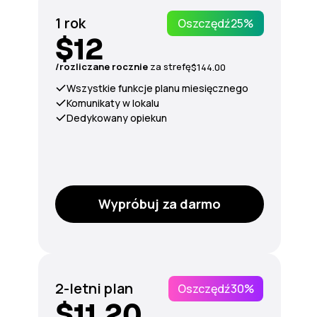
1 rok
Oszczędź
25%
$12
/rozliczane rocznie
za
strefę
$144.00
Wszystkie funkcje planu miesięcznego
Komunikaty w lokalu
Dedykowany opiekun
Wypróbuj za darmo
2-letni plan
Oszczędź
30%
$11.20