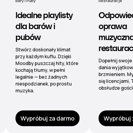
Restauracje
Hotele
Odpowiednia
Muzyka 
oprawa
nastrój 
muzyczna dla
hotelu
restauracji
Od lobby po s
nieskazitelną
Dopełnij swoje popisowe
dźwiękową dzi
dania wyjątkowym
zarządzanym p
brzmieniem. My zajmiemy
kontroli stref.
się licencjami, Ty skup się na
obsłudze gości.
Wypróbuj za darmo
Wypróbuj