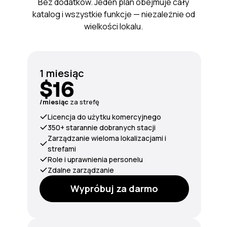
Bez dodatków. Jeden plan obejmuje cały
katalog i wszystkie funkcje — niezależnie od
wielkości lokalu.
1 miesiąc
$16
/miesiąc
za strefę
Licencja do użytku komercyjnego
350+ starannie dobranych stacji
Zarządzanie wieloma lokalizacjami i
strefami
Role i uprawnienia personelu
Zdalne zarządzanie
Wypróbuj za darmo