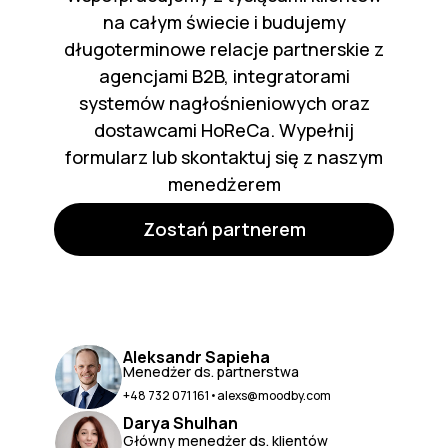
na całym świecie i budujemy
długoterminowe relacje partnerskie z
agencjami B2B, integratorami
systemów nagłośnieniowych oraz
dostawcami HoReCa. Wypełnij
formularz lub skontaktuj się z naszym
menedżerem
Zostań partnerem
Aleksandr Sapieha
Menedżer ds. partnerstwa
+48 732 071 161
•
alexs@moodby.com
Darya Shulhan
Główny menedżer ds. klientów