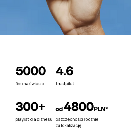
5000
4.6
firm na świecie
trustpilot
300+
4800
od
PLN*
playlist dla biznesu
oszczędności rocznie
za lokalizację