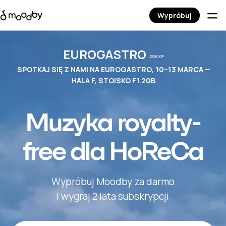
Wypróbuj
EUROGASTRO
29EXP
SPOTKAJ SIĘ Z NAMI NA EUROGASTRO, 10–13 MARCA —
HALA F, STOISKO F1.20B
Muzyka royalty-
free dla HoReCa
Wypróbuj Moodby za darmo
I wygraj 2 lata subskrypcji
Wypróbuj za darmo