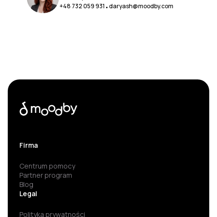
+48 732 059 931
daryash@moodby.com
•
Firma
Centrum pomocy
Partner program
Blog
Legal
Polityka prywatności