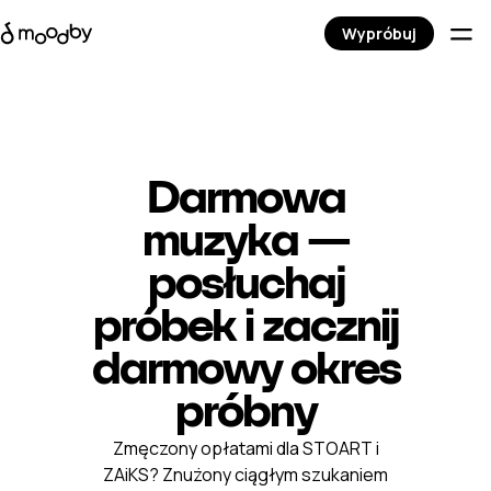
Wypróbuj
Darmowa
muzyka —
posłuchaj
próbek i zacznij
darmowy okres
próbny
Zmęczony opłatami dla STOART i
ZAiKS? Znużony ciągłym szukaniem