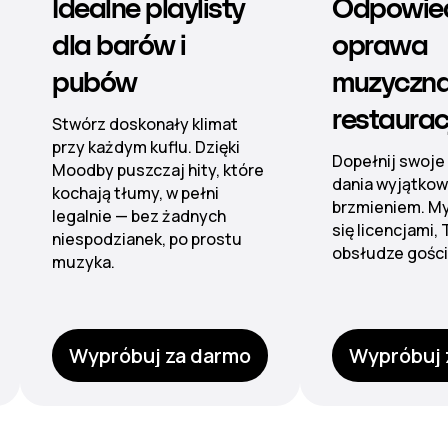
Odpowiednia
Muzyka b
oprawa
nastrój 
muzyczna dla
hotelu
restauracji
Od lobby po sp
nieskazitelną 
Dopełnij swoje popisowe
dźwiękową dzię
dania wyjątkowym
zarządzanym pl
brzmieniem. My zajmiemy
kontroli stref.
się licencjami, Ty skup się na
obsłudze gości.
Wypróbuj za darmo
Wypróbuj 