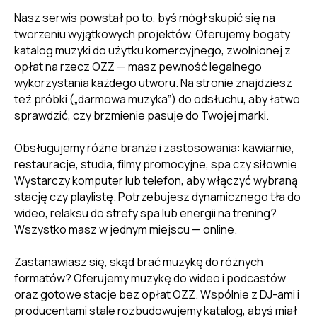
Nasz serwis powstał po to, byś mógł skupić się na
tworzeniu wyjątkowych projektów. Oferujemy bogaty
katalog muzyki do użytku komercyjnego, zwolnionej z
opłat na rzecz OZZ — masz pewność legalnego
wykorzystania każdego utworu. Na stronie znajdziesz
też próbki („darmowa muzyka”) do odsłuchu, aby łatwo
sprawdzić, czy brzmienie pasuje do Twojej marki.
Obsługujemy różne branże i zastosowania: kawiarnie,
restauracje, studia, filmy promocyjne, spa czy siłownie.
Wystarczy komputer lub telefon, aby włączyć wybraną
stację czy playlistę. Potrzebujesz dynamicznego tła do
wideo, relaksu do strefy spa lub energii na trening?
Wszystko masz w jednym miejscu — online.
Zastanawiasz się, skąd brać muzykę do różnych
formatów? Oferujemy muzykę do wideo i podcastów
oraz gotowe stacje bez opłat OZZ. Wspólnie z DJ-ami i
producentami stale rozbudowujemy katalog, abyś miał