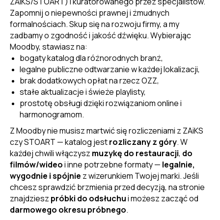
ZAiKS/STOART) i kuratorowanego przez specjalistów.
Zapomnij o niepewności prawnej i żmudnych
formalnościach. Skup się na rozwoju firmy, a my
zadbamy o zgodność i jakość dźwięku. Wybierając
Moodby, stawiasz na:
bogaty katalog dla różnorodnych branż,
legalne publiczne odtwarzanie w każdej lokalizacji,
brak dodatkowych opłat na rzecz OZZ,
stałe aktualizacje i świeże playlisty,
prostotę obsługi dzięki rozwiązaniom online i
harmonogramom.
Z Moodby nie musisz martwić się rozliczeniami z ZAiKS
czy STOART — katalog jest
rozliczany z góry
. W
każdej chwili włączysz
muzykę do restauracji
,
do
filmów/wideo
i inne potrzebne formaty —
legalnie,
wygodnie i spójnie
z wizerunkiem Twojej marki. Jeśli
chcesz sprawdzić brzmienia przed decyzją, na stronie
znajdziesz
próbki do odsłuchu
i możesz zacząć od
darmowego okresu próbnego
.