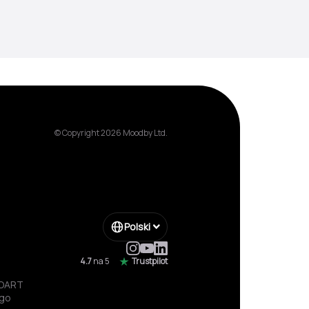
© Copyright 2026 Moodby Ltd.
Polski
4.7
na 5
Trustpilot
TOART
ego