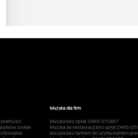
Muzyka dla firm
prywatności
Muzyka bez opłat ZAiKS i STOART
a plików cookie
Muzyka do restauracji bez opłat ZAIKS i S
żytkowania
Muzyka bez tantiem do użytku komercyjn