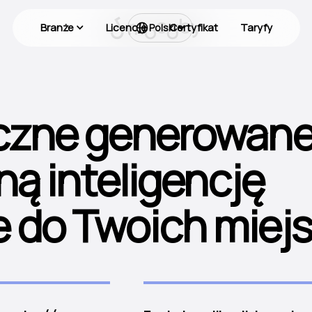
Branże
Licencje
Certyfikat
Taryfy
Polski
czne generowan
ną inteligencję
 do Twoich miej