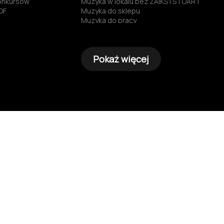
konkursów
Muzyka w lokalu bez ZAiKS i STOART
OF
Muzyka do sklepu
Muzyka do pracy
Darmowa muzyka
Muzyka za darmo
Darmowa muzyka do słuchania
Pokaż więcej
Muzyka bez praw autorskich
Muzyka bez reklam
Muzyka dla firm
Darmowa muzyka dla firm
Legalna muzyka do publicznego odtwarzan
Muzyka zwolniona z opłat
Muzyka włoska do restauracji
Muzyka do pubu bez opłat ZAiKS-u i STOA
Muzyka w lokalu Spotify
Radio do sklepu
Muzyka świąteczna bez opłat ZAIKS
Muzyka relaksacyjna do gabinetu kosmet
Muzyka w lokalu bez obaw o opłatę za odt
Muzyka w hotelu
Radio internetowe do sklepu
Muzyka w kawiarni
Muzyka dla biznesu
Licencja na muzykę