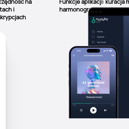
czędność na
Funkcje aplikacji: kuracja
tach i
harmonogramowanie, aktu
krypcjach