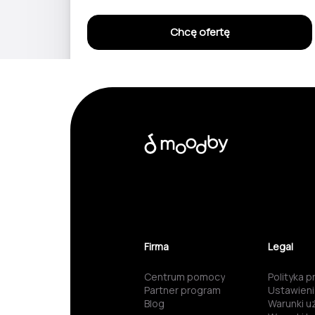
Chcę ofertę
Przesyłając ten formularz, wyrażasz zgodę i akceptujesz
poniższe
Regulamin
oraz
Politykę Prywatności
Firma
Legal
Centrum pomocy
Polityka 
Partner program
Ustawieni
Blog
Warunki u