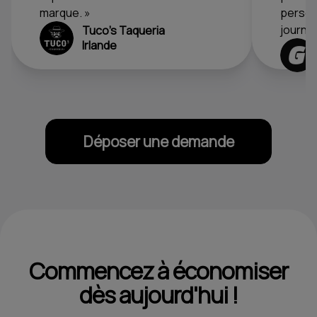
marque. »
personn
journée
Tuco's Taqueria
Irlande
Déposer une demande
Commencez à économiser
dès aujourd'hui !