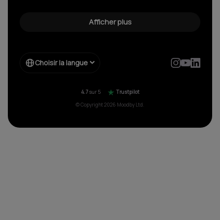
Radio libre de droits
Découvrez le son libre de droit d’exception
Afficher plus
Streaming musical pour votre entreprise
Musique sans copyright
Choisir la langue
4.7
sur 5
Trustpilot
© Copyright 2026 Moodby Ltd.