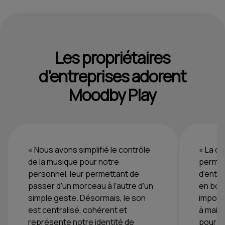
Les propriétaires
d'entreprises adorent
Moodby Play
« Nous avons simplifié le contrôle
« La di
de la musique pour notre
permet
personnel, leur permettant de
d’ente
passer d’un morceau à l’autre d’un
en bouc
simple geste. Désormais, le son
importa
est centralisé, cohérent et
à maint
représente notre identité de
pour le