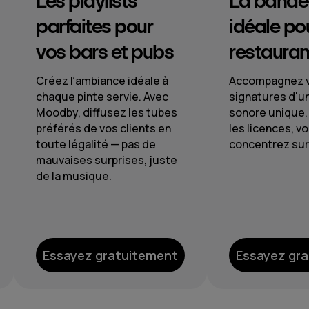
La bande-son
Une signa
idéale pour votre
musicale 
restaurant
chaque in
Accompagnez vos plats
Du lobby au spa
signatures d'une signature
ambiances son
sonore unique. Nous gérons
impeccables. Gr
les licences, vous vous
gestion central
concentrez sur le service.
contrôle par zo
expérience cli
harmonieuse d
votre établiss
Essayez gratuitement
Essayez gr