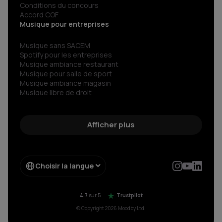
Conditions du concours
Accord COF
Musique pour entreprises
Musique sans SACEM
Spotify pour les entreprises
Musique ambiance restaurant
Musique pour salle de sport
Musique ambiance magasin
Musique libre de droit
Musiques сorporate libre de droit
Radio libre de droits
Découvrez le son libre de droit d’exception
Afficher plus
Streaming musical pour votre entreprise
Musique sans copyright
Choisir la langue
4.7
sur 5
Trustpilot
© Copyright 2026 Moodby Ltd.