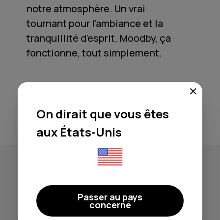
notre atmosphère. Un vrai
tournant pour l'ambiance et la
tranquillité d'esprit. Moodby, ça
fonctionne, tout simplement.
Henry
On dirait que vous êtes
Tadevosyan
Restaurant Anais, Australie
aux États-Unis
Passer au pays
concerné