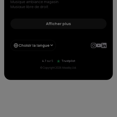
Musique ambiance magasin
Musique libre de droit
Musiques сorporate libre de droit
Radio libre de droits
Découvrez le son libre de droit d’exception
Afficher plus
Streaming musical pour votre entreprise
Musique sans copyright
Choisir la langue
4.7
sur 5
Trustpilot
© Copyright 2026 Moodby Ltd.