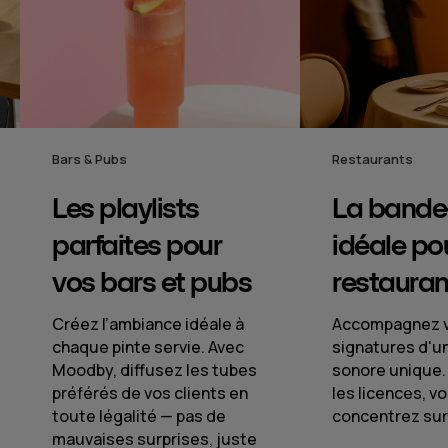
Restaurants
Hôtels
La bande-son
Une signa
idéale pour votre
musicale 
restaurant
chaque in
Accompagnez vos plats
Du lobby au spa
signatures d'une signature
ambiances son
sonore unique. Nous gérons
impeccables. Gr
les licences, vous vous
gestion central
concentrez sur le service.
contrôle par zo
expérience cli