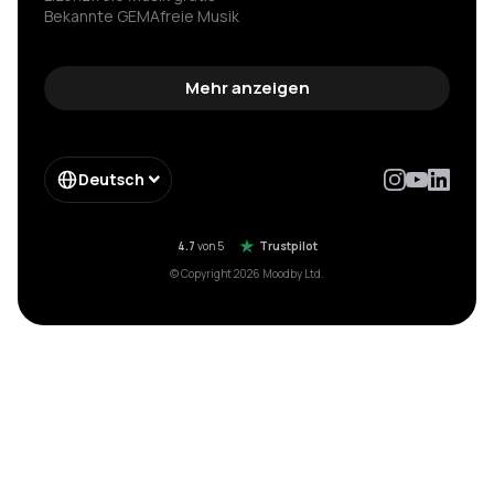
Bekannte GEMAfreie Musik
GEMA nicht angemeldet Strafe vermeiden
Spannende hintergrundmusik
Gemafreie wartemusik
Mehr anzeigen
Hintergrundmusik für werbung
Spotify für firmen
Impressum
Enterprise
Deutsch
Form Enterprise
Moebelkette gema einsparung
Hotelkette musik einsparung
4.7
von 5
Trustpilot
© Copyright 2026 Moodby Ltd.