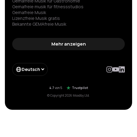
Gemafreie Musik für Gastronomie
Gemafreie musik für fitness­studios
Gemafreie Musik
Lizenzfreie Musik gratis
Bekannte GEMAfreie Musik
GEMA nicht angemeldet Strafe vermeiden
Spannende hintergrundmusik
Gemafreie wartemusik
Mehr anzeigen
Hintergrundmusik für werbung
Spotify für firmen
Impressum
Enterprise
Deutsch
Form Enterprise
Moebelkette gema einsparung
Hotelkette musik einsparung
4.7
von 5
Trustpilot
© Copyright 2026 Moodby Ltd.