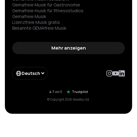
Gemafreie Musik für Gastronomie
Gemafreie musik für fitness­studios
Gemafreie Musik
Lizenzfreie Musik gratis
Bekannte GEMAfreie Musik
GEMA nicht angemeldet Strafe vermeiden
Spannende hintergrundmusik
Gemafreie wartemusik
Mehr anzeigen
Hintergrundmusik für werbung
Spotify für firmen
Impressum
Enterprise
Deutsch
Form Enterprise
Moebelkette gema einsparung
Hotelkette musik einsparung
4.7
von 5
Trustpilot
© Copyright 2026 Moodby Ltd.