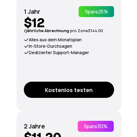
1 Jahr
Spare
25%
$12
/jährliche Abrechnung
pro Zone
$144.00
Alles aus dem Monatsplan
In-Store-Durchsagen
Dedizierter Support-Manager
Kostenlos testen
2 Jahre
Spare
30%