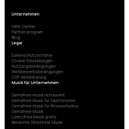
Unternehmen
Hilfe-Center
Partner program
Blog
Legal
Datenschutzrichtlinie
Cookie-Einstellungen
Nutzungsbedingungen
Wettbewerbsbedingungen
COF-Vereinbarung
Musik für Unternehmen
Gemafreie musik restaurant
Gemafreie Musik für Gastronomie
Gemafreie musik für fitness­studios
Gemafreie Musik
Lizenzfreie Musik gratis
Bekannte GEMAfreie Musik
GEMA nicht angemeldet Strafe vermeiden