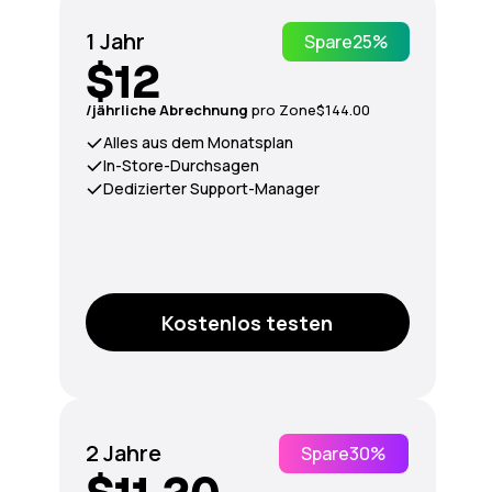
1 Jahr
Spare
25%
$12
/jährliche Abrechnung
pro Zone
$144.00
Alles aus dem Monatsplan
In-Store-Durchsagen
Dedizierter Support-Manager
Kostenlos testen
2 Jahre
Spare
30%