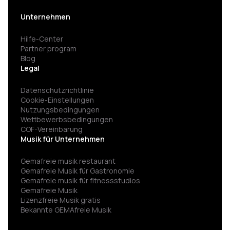
Unternehmen
Hilfe-Center
Partner program
Blog
Legal
Datenschutzrichtlinie
Cookie-Einstellungen
Nutzungsbedingungen
Wettbewerbsbedingungen
COF-Vereinbarung
Musik für Unternehmen
Gemafreie musik restaurant
Gemafreie Musik für Gastronomie
Gemafreie musik für fitness­studios
Gemafreie Musik
Lizenzfreie Musik gratis
Bekannte GEMAfreie Musik
GEMA nicht angemeldet Strafe vermeiden
Spannende hintergrundmusik