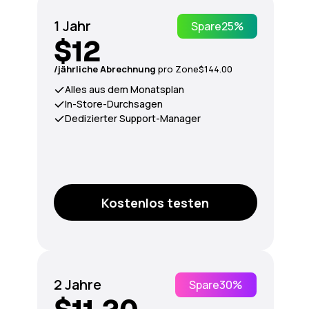
1 Jahr
Spare
25%
$12
/jährliche Abrechnung
pro Zone
$144.00
Alles aus dem Monatsplan
In-Store-Durchsagen
Dedizierter Support-Manager
Kostenlos testen
2 Jahre
Spare
30%