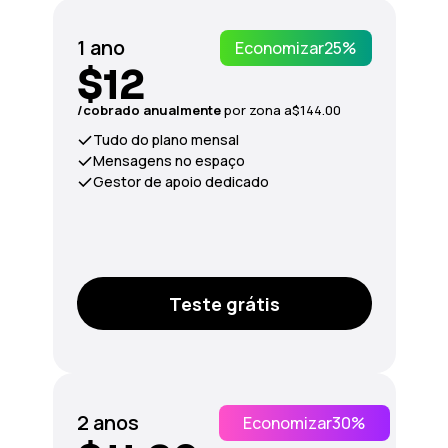
1 ano
Economizar
25%
$12
/сobrado anualmente
por zona a
$144.00
Tudo do plano mensal
Mensagens no espaço
Gestor de apoio dedicado
Teste grátis
2 anos
Economizar
30%