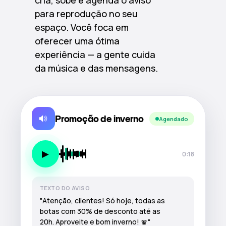
cria, sobe e agenda o aviso
para reprodução no seu
espaço. Você foca em
oferecer uma ótima
experiência — a gente cuida
da música e das mensagens.
Promoção de inverno
Agendado
▶
0:18
TEXTO DO AVISO
"Atenção, clientes! Só hoje, todas as
botas com 30% de desconto até as
20h. Aproveite e bom inverno! 🧣"