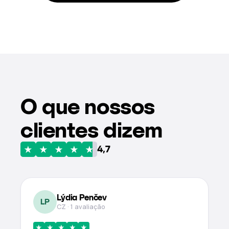
O que nossos
clientes dizem
★
★
★
★
★
4,7
Lýdia Penčev
LP
CZ · 1 avaliação
★
★
★
★
★