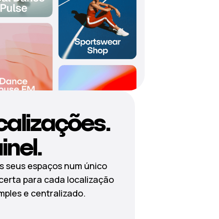
calizações.
nel.
os seus espaços num único
 certa para cada localização
imples e centralizado.