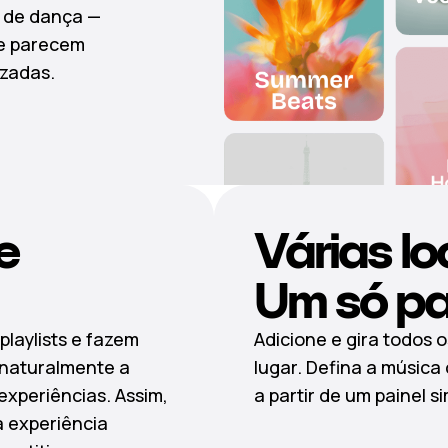
a de dança —
ue parecem
izadas.
e
Várias lo
Um só pai
playlists e fazem
Adicione e gira todos 
 naturalmente a
lugar. Defina a música
experiências. Assim,
a partir de um painel s
a experiência