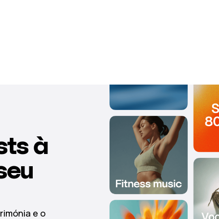
sts à
seu
rimónia e o