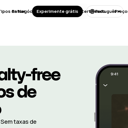
Tipos de Negócios
Entrar
Experimente grátis
Licenças
Certificado
Preço
Português
lty-free
os de
o
. Sem taxas de