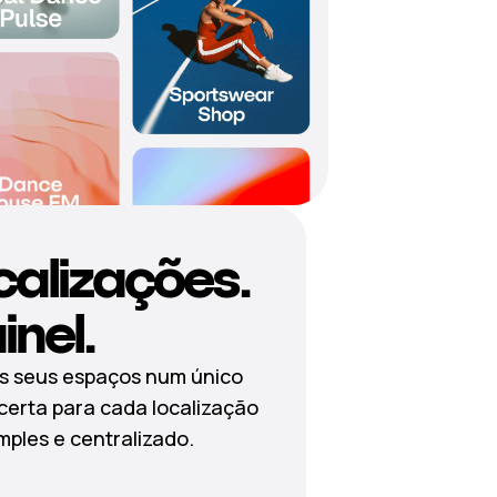
calizações.
nel.
os seus espaços num único
 certa para cada localização
imples e centralizado.