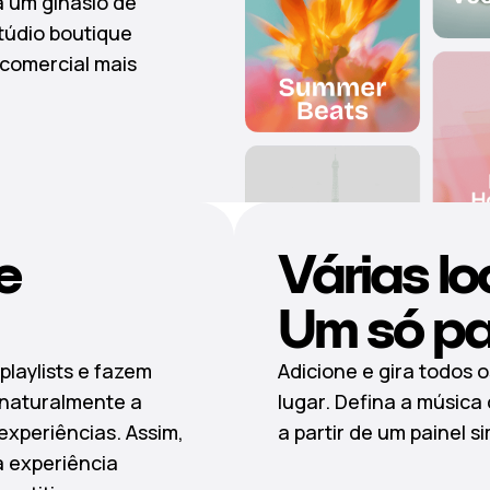
a um ginásio de
túdio boutique
 comercial mais
e
Várias lo
Um só pai
playlists e fazem
Adicione e gira todos 
 naturalmente a
lugar. Defina a música
experiências. Assim,
a partir de um painel s
a experiência