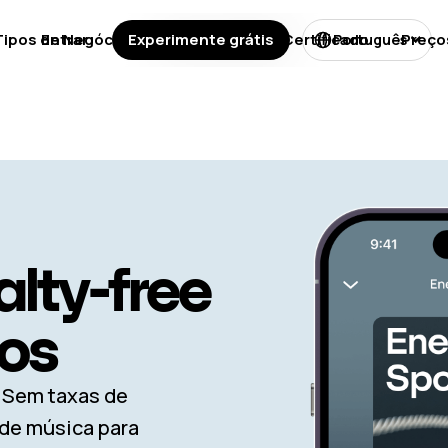
Tipos de Negócios
Entrar
Experimente grátis
Licenças
Certificado
Preço
Português
lty-free
ios
. Sem taxas de
de música para