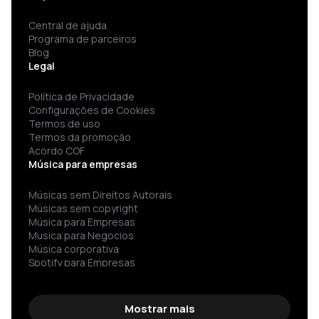
Central de ajuda
Programa de parceiros
Blog
Legal
Política de Privacidade
Configurações de Cookies
Termos de uso
Termos da promoção
Acordo COF
Música para empresas
Músicas sem Direitos Autorais
Músicas sem copyright
Música para Empresas
Musica para Negocios
Música corporativa
Spotify para Empresas
Música para restaurantes
Músicas para academia
Música para bares
Mostrar mais
Música livre de direitos autorais