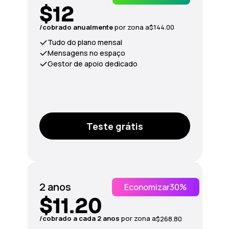
$12
/сobrado anualmente
por zona a
$144.00
Tudo do plano mensal
Mensagens no espaço
Gestor de apoio dedicado
Teste grátis
2 anos
Economizar
30%
$11.20
/сobrado a cada 2 anos
por zona a
$268.80