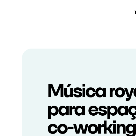
Música roya
para espaç
co-working