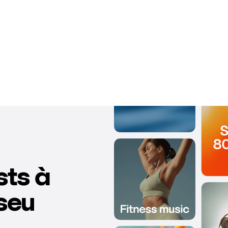
sts à
seu