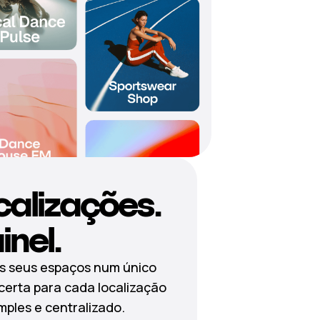
calizações.
nel.
os seus espaços num único
 certa para cada localização
imples e centralizado.