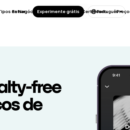
Tipos de Negócios
Entrar
Experimente grátis
Licenças
Certificado
Preço
Português
lty-free
os de