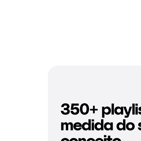
350+ playli
medida do 
conceito