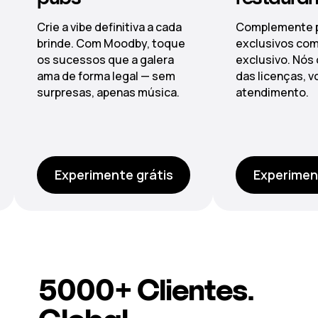
Complemente pratos
Do lobby ao s
exclusivos com um som
paisagens so
exclusivo. Nós cuidamos
impecáveis po
das licenças, você foca no
playlists gere
atendimento.
centralmente 
zonas.
Experimente grátis
Experimen
5000+
Clientes
.