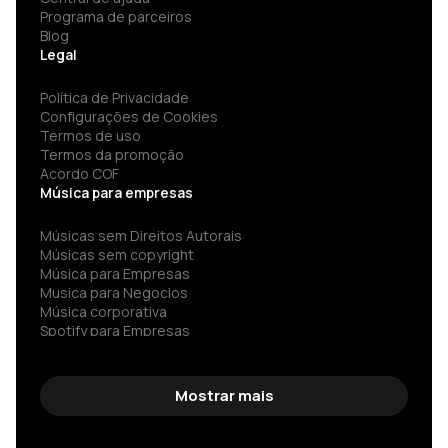
Programa de parceiros
Blog
Legal
Política de Privacidade
Configurações de Cookies
Termos de uso
Termos da promoção
Acordo COF
Música para empresas
Músicas sem Direitos Autorais
Músicas sem copyright
Música para Empresas
Musica para Negocios
Música corporativa
Spotify para Empresas
Música para restaurantes
Músicas para academia
Música para bares
Mostrar mais
Música livre de direitos autorais
Música Chill Livre de Royalties
Rádio corporativa