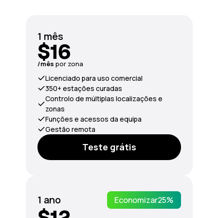
1 mês
$16
/mês
por zona
Licenciado para uso comercial
350+ estações curadas
Controlo de múltiplas localizações e
zonas
Funções e acessos da equipa
Gestão remota
Teste grátis
1 ano
Economizar
25%
$12