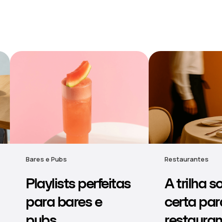
Restaurantes
Hotel
A trilha sonora
Música 
certa para
ambient
restaurantes
para hot