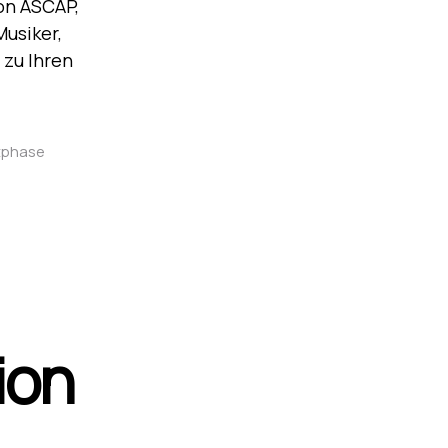
on ASCAP,
Musiker,
 zu Ihren
tphase
ion