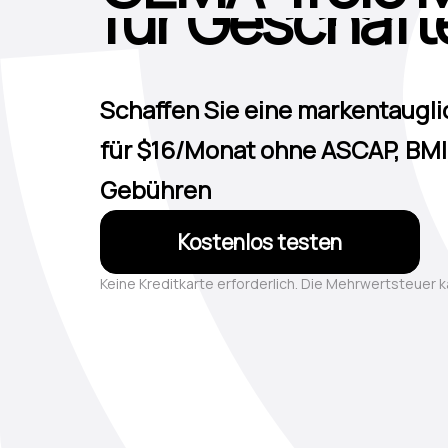
für Restaura
für Schönhei
Schaffen Sie eine markentaugl
für $16/Monat ohne ASCAP, BM
für Cafés
Gebühren
für Bars und
Kostenlos testen
für Hotels
Keine Kreditkarte erforderlich. Die Mehrwertsteuer k
für Geschäft