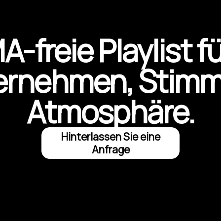
-freie Playlist fü
ernehmen, Stim
Atmosphäre.
Hinterlassen Sie eine
Anfrage