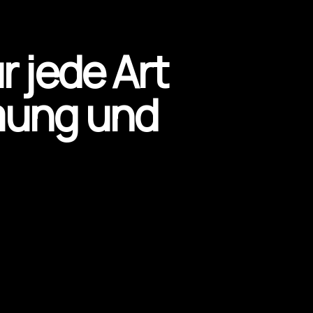
r jede Art
mung und