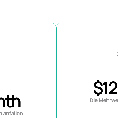
$1
nth
Die Mehrwe
 anfallen