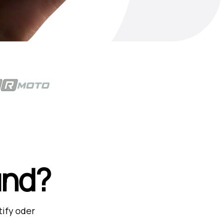
und?
tify oder