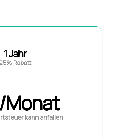
1 Jahr
25% Rabatt
2/Monat
rtsteuer kann anfallen