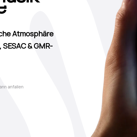
nts
tszentren
iche Atmosphäre
I, SESAC & GMR-
 Kneipen
ann anfallen
e