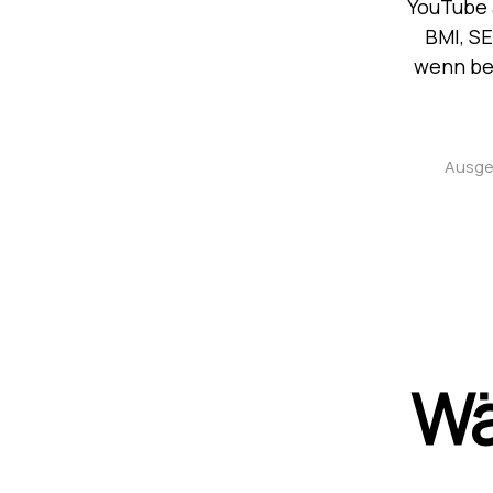
YouTube 
BMI, SE
wenn bel
Ausge
Wä