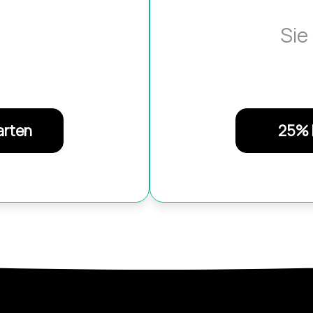
Sie
arten
25% 