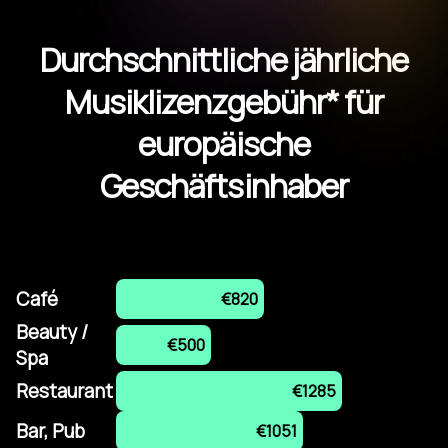
Durchschnittliche jährliche
Musiklizenzgebühr* für
europäische
Geschäftsinhaber
Café
€820
Beauty /
€500
Spa
Restaurant
€1285
Bar, Pub
€1051