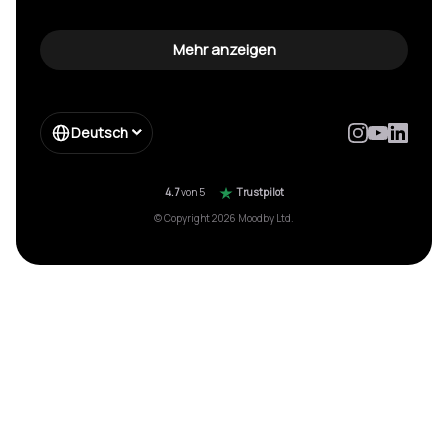
GEMA nicht angemeldet Strafe vermeiden
Spannende hintergrundmusik
Gemafreie wartemusik
Mehr anzeigen
Hintergrundmusik für werbung
Spotify für firmen
Impressum
Enterprise
Deutsch
Form Enterprise
Moebelkette gema einsparung
Hotelkette musik einsparung
4.7
von 5
Trustpilot
© Copyright 2026 Moodby Ltd.