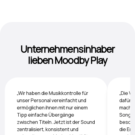
Unternehmensinhaber
lieben Moodby Play
„Wir haben die Musikkontrolle für
„Die Vi
unser Personal vereinfacht und
dafür, 
ermöglichen ihnen mit nur einem
machen
Tipp einfache Übergänge
Songs 
zwischen Titeln. Jetzt ist der Sound
besond
zentralisiert, konsistent und
die En