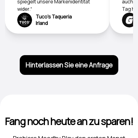
spiegelt unsere Markenidentität
auch d
wider.“
Tag hoc
Tuco's Taqueria
Irland
Hinterlassen Sie eine Anfrage
Fang noch heute an zu sparen!