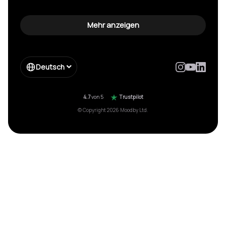
GEMA nicht angemeldet Strafe vermeiden
Spannende hintergrundmusik
Gemafreie wartemusik
Mehr anzeigen
Hintergrundmusik für werbung
Spotify für firmen
Impressum
Enterprise
Deutsch
Form Enterprise
Moebelkette gema einsparung
Hotelkette musik einsparung
4.7
von 5
Trustpilot
© Copyright 2026 Moodby Ltd.