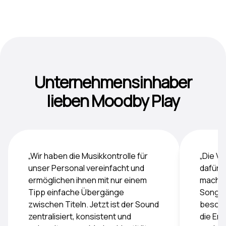
Unternehmensinhaber
lieben Moodby Play
„Wir haben die Musikkontrolle für
„Die Vi
unser Personal vereinfacht und
dafür, 
ermöglichen ihnen mit nur einem
machen
Tipp einfache Übergänge
Songs 
zwischen Titeln. Jetzt ist der Sound
besond
zentralisiert, konsistent und
die En