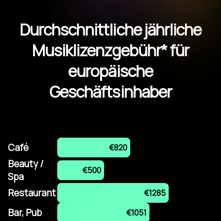
Durchschnittliche jährliche
Musiklizenzgebühr* für
europäische
Geschäftsinhaber
Café
€820
Beauty /
€500
Spa
Restaurant
€1285
Bar, Pub
€1051