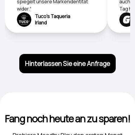
spiegelt unsere Markenidentität
auch d
wider.“
Tag hoc
Tuco's Taqueria
Irland
Hinterlassen Sie eine Anfrage
Fang noch heute an zu sparen!