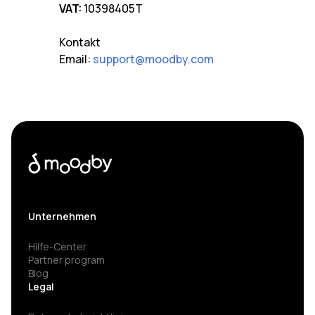
VAT:
10398405T
Kontakt
Email:
support@moodby.com
Unternehmen
Hilfe-Center
Partner program
Blog
Legal