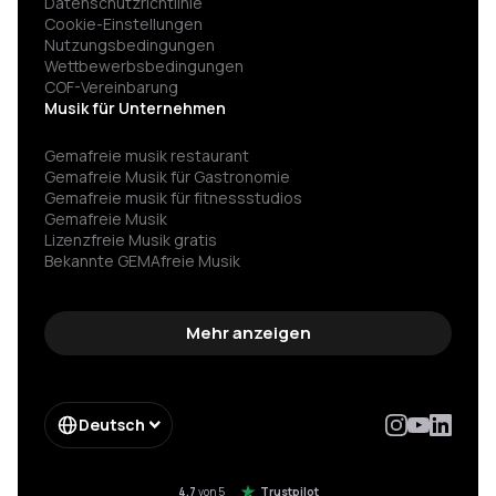
Datenschutzrichtlinie
Cookie-Einstellungen
Nutzungsbedingungen
Wettbewerbsbedingungen
COF-Vereinbarung
Musik für Unternehmen
Gemafreie musik restaurant
Gemafreie Musik für Gastronomie
Gemafreie musik für fitness­studios
Gemafreie Musik
Lizenzfreie Musik gratis
Bekannte GEMAfreie Musik
GEMA nicht angemeldet Strafe vermeiden
Spannende hintergrundmusik
Gemafreie wartemusik
Mehr anzeigen
Hintergrundmusik für werbung
Spotify für firmen
Impressum
Enterprise
Deutsch
Form Enterprise
Moebelkette gema einsparung
Hotelkette musik einsparung
4.7
von 5
Trustpilot