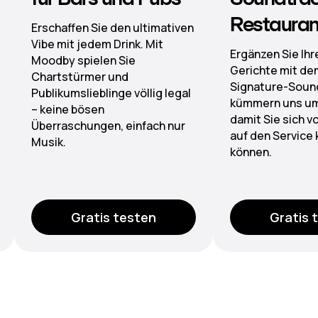
Restaurants
Von der Lobby b
Bieten Sie erst
Ergänzen Sie Ihre Signature-
Klangwelten dur
Gerichte mit dem passenden
verwaltete Play
Signature-Sound. Wir
präzise Zonen-
kümmern uns um die Lizenzen,
damit Sie sich voll und ganz
auf den Service konzentrieren
können.
Gratis testen
Gratis 