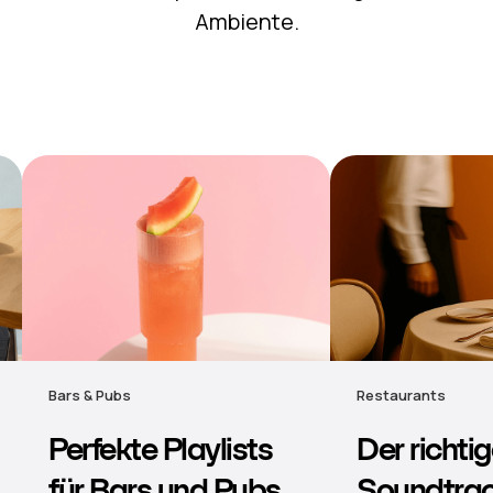
Ambiente.
Restaurants
Hotels
Der richtige
Stimmungs
Soundtrack für
Musik für 