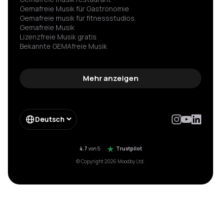
Gemafreie Musik für Gastronomie
Gemafreie musik für fitness­studios
Gemafreie Musik
Lizenzfreie Musik gratis
Bekannte GEMAfreie Musik
GEMA nicht angemeldet Strafe vermeiden
Spannende hintergrundmusik
Gemafreie wartemusik
Mehr anzeigen
Hintergrundmusik für werbung
Spotify für firmen
Impressum
Enterprise
Deutsch
Form Enterprise
Moebelkette gema einsparung
Hotelkette musik einsparung
4.7
von 5
Trustpilot
© Copyright 2026 Moodby Ltd.