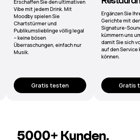
Restaurants
Von der Lobby b
Bieten Sie erst
Ergänzen Sie Ihre Signature-
Klangwelten dur
Gerichte mit dem passenden
verwaltete Play
Signature-Sound. Wir
präzise Zonen-
kümmern uns um die Lizenzen,
damit Sie sich voll und ganz
auf den Service konzentrieren
können.
Gratis testen
Gratis
5000+
Kunden.