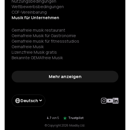
Nutzungsbedingungen
Wettbewerbsbedingungen
COF-Vereinbarung
Musik für Unternehmen
Gemafreie musik restaurant
Gemafreie Musik für Gastronomie
Gemafreie musik für fitness­studios
Gemafreie Musik
Lizenzfreie Musik gratis
Bekannte GEMAfreie Musik
GEMA nicht angemeldet Strafe vermeiden
Spannende hintergrundmusik
Gemafreie wartemusik
Mehr anzeigen
Hintergrundmusik für werbung
Spotify für firmen
Impressum
Enterprise
Deutsch
Form Enterprise
Moebelkette gema einsparung
Hotelkette musik einsparung
4.7
von 5
Trustpilot
© Copyright 2026 Moodby Ltd.