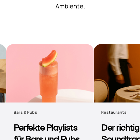
Ambiente.
Restaurants
Hotels
Der richtige
Stimmung
Soundtrack für
Musik für