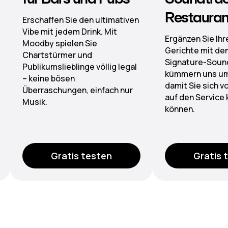
Restaurants
n
Von der Lobby 
Bieten Sie ers
Ergänzen Sie Ihre Signature-
Klangwelten du
Gerichte mit dem passenden
verwaltete Pla
Signature-Sound. Wir
präzise Zonen
kümmern uns um die Lizenzen,
damit Sie sich voll und ganz
auf den Service konzentrieren
können.
Gratis testen
Gratis