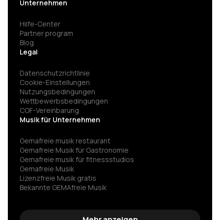
Unternehmen
Hilfe-Center
Partner program
Blog
Legal
Datenschutzrichtlinie
Cookie-Einstellungen
Nutzungsbedingungen
Wettbewerbsbedingungen
COF-Vereinbarung
Musik für Unternehmen
Gemafreie musik restaurant
Gemafreie Musik für Gastronomie
Gemafreie musik für fitness­studios
Gemafreie Musik
Lizenzfreie Musik gratis
Bekannte GEMAfreie Musik
GEMA nicht angemeldet Strafe vermeiden
Spannende hintergrundmusik
Gemafreie wartemusik
Mehr anzeigen